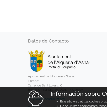
Datos de Contacto
Ajuntament de l'Alqueria d'Asnar
Horario: -
Carrer de Sant Lorenç, 6
03829 ALQUERIA D'ASNAR, L' Alicante
Información sobre C
965530624
adl@lamancomunitat.org
Este sitio web utiliza cookies pr
No se utilizan cookies para recog