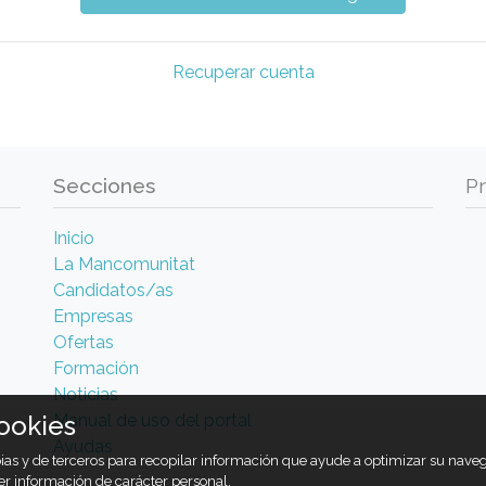
Recuperar cuenta
Secciones
P
Inicio
La Mancomunitat
Candidatos/as
Empresas
Ofertas
Formación
Noticias
Manual de uso del portal
ookies
Ayudas
opias y de terceros para recopilar información que ayude a optimizar su nav
er información de carácter personal.