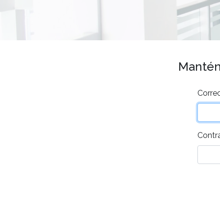
Mantén 
Correo
Contr