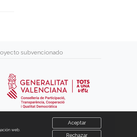
royecto subvencionado
Aceptar
egación web.
Rechazar