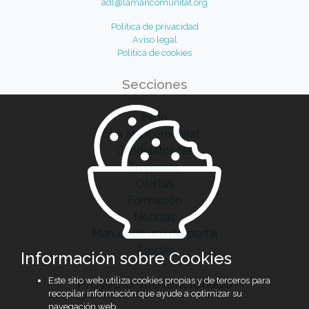
adl@lamancomunitat.org
Política de privacidad
Aviso legal
Política de cookies
Secciones
Inicio
La Mancomunitat
Candidatos/as
Empresas
Ofertas
Formación
Noticias
Manual de uso del portal
Ayudas
Información sobre Cookies
Este sitio web utiliza cookies propias y de terceros para
Proyecto subvencionado
recopilar información que ayude a optimizar su
navegación web.