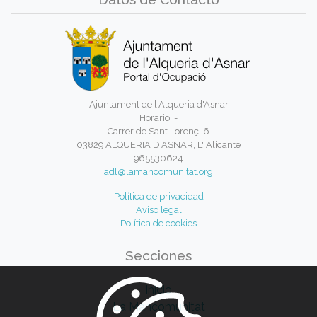
Ajuntament de l'Alqueria d'Asnar
Horario: -
Carrer de Sant Lorenç, 6
03829 ALQUERIA D'ASNAR, L' Alicante
965530624
adl@lamancomunitat.org
Política de privacidad
Aviso legal
Política de cookies
Secciones
Inicio
La Mancomunitat