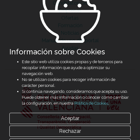
Candidatos/as
Empresas
Ofertas
Formación
Noticias
Manual de uso del portal
Ayudas
Información sobre Cookies
Este sitio web utiliza cookies propias y de terceros para
Proyecto subvencionado
recopilar información que ayude a optimizar su
navegación web.
No se utilizan cookies para recoger información de
carácter personal.
Si continúa navegando, consideramos que acepta su uso.
Puede obtener más información o conocer cómo cambiar
la configuración, en nuestra
Política de Cookies
.
Aceptar
Rechazar