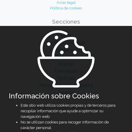
Aviso legal
Política de cookies
Secciones
Inicio
La Mancomunitat
Candidatos/as
Empresas
Ofertas
Formación
Noticias
Manual de uso del portal
Ayudas
Información sobre Cookies
Este sitio web utiliza cookies propias y de terceros para
Proyecto subvencionado
recopilar información que ayude a optimizar su
navegación web.
No se utilizan cookies para recoger información de
carácter personal.