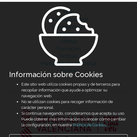
Inicio
La Mancomunitat
Candidatos/as
Empresas
Ofertas
Formación
Noticias
Manual de uso del portal
Ayudas
Información sobre Cookies
Este sitio web utiliza cookies propias y de terceros para
Proyecto subvencionado
recopilar información que ayude a optimizar su
navegación web.
No se utilizan cookies para recoger información de
carácter personal.
Si continúa navegando, consideramos que acepta su uso.
Puede obtener más información o conocer cómo cambiar
la configuración, en nuestra
Política de Cookies
.