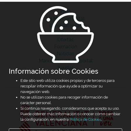
Inicio
La Mancomunitat
Candidatos/as
Empresas
Ofertas
Formación
Noticias
Manual de uso del portal
Ayudas
Información sobre Cookies
Este sitio web utiliza cookies propias y de terceros para
Proyecto subvencionado
recopilar información que ayude a optimizar su
navegación web.
No se utilizan cookies para recoger información de
carácter personal.
Si continúa navegando, consideramos que acepta su uso.
Puede obtener más información o conocer cómo cambiar
la configuración, en nuestra
Política de Cookies
.