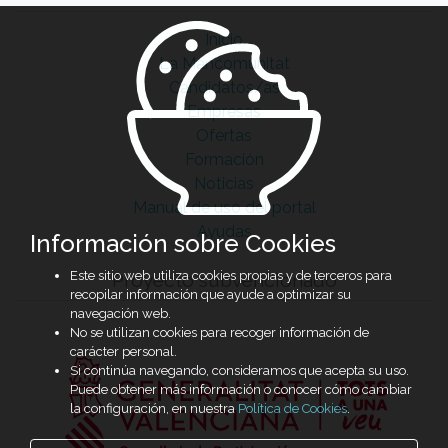
Inicio
La Mancomunitat
Candidatos/as
Empresas
Ofertas
Formación
Noticias
Manual de uso del portal
Ayudas
Información sobre Cookies
Este sitio web utiliza cookies propias y de terceros para
Proyecto subvencionado
recopilar información que ayude a optimizar su
navegación web.
No se utilizan cookies para recoger información de
carácter personal.
Si continúa navegando, consideramos que acepta su uso.
Puede obtener más información o conocer cómo cambiar
la configuración, en nuestra
Política de Cookies
.