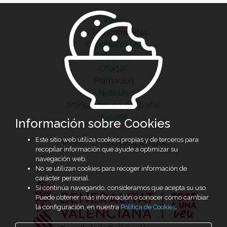
Inicio
La Mancomunitat
Candidatos/as
Empresas
Ofertas
Formación
Noticias
Manual de uso del portal
Ayudas
Información sobre Cookies
Este sitio web utiliza cookies propias y de terceros para
Proyecto subvencionado
recopilar información que ayude a optimizar su
navegación web.
No se utilizan cookies para recoger información de
carácter personal.
Si continúa navegando, consideramos que acepta su uso.
Puede obtener más información o conocer cómo cambiar
la configuración, en nuestra
Política de Cookies
.