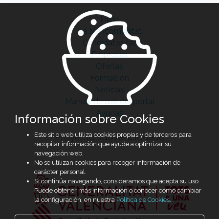
Inicio
La Mancomunitat
Candidatos/as
Empresas
Ofertas
Formación
Noticias
Manual de uso del portal
Ayudas
Información sobre Cookies
Este sitio web utiliza cookies propias y de terceros para
Proyecto subvencionado
recopilar información que ayude a optimizar su
navegación web.
No se utilizan cookies para recoger información de
carácter personal.
Si continúa navegando, consideramos que acepta su uso.
Puede obtener más información o conocer cómo cambiar
la configuración, en nuestra
Política de Cookies
.