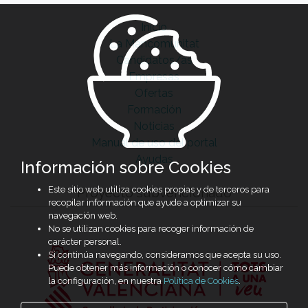
Inicio
La Mancomunitat
Candidatos/as
Empresas
Ofertas
Formación
Noticias
Manual de uso del portal
Ayudas
Información sobre Cookies
Este sitio web utiliza cookies propias y de terceros para
Proyecto subvencionado
recopilar información que ayude a optimizar su
navegación web.
No se utilizan cookies para recoger información de
carácter personal.
Si continúa navegando, consideramos que acepta su uso.
Puede obtener más información o conocer cómo cambiar
la configuración, en nuestra
Política de Cookies
.