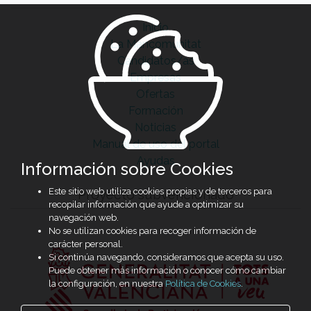
Inicio
La Mancomunitat
Candidatos/as
Empresas
Ofertas
Formación
Noticias
Manual de uso del portal
Ayudas
Información sobre Cookies
Este sitio web utiliza cookies propias y de terceros para
Proyecto subvencionado
recopilar información que ayude a optimizar su
navegación web.
No se utilizan cookies para recoger información de
carácter personal.
Si continúa navegando, consideramos que acepta su uso.
Puede obtener más información o conocer cómo cambiar
la configuración, en nuestra
Política de Cookies
.