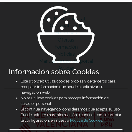
Inicio
La Mancomunitat
Candidatos/as
Empresas
Ofertas
Formación
Noticias
Manual de uso del portal
Ayudas
Información sobre Cookies
Este sitio web utiliza cookies propias y de terceros para
Proyecto subvencionado
recopilar información que ayude a optimizar su
navegación web.
No se utilizan cookies para recoger información de
carácter personal.
Si continúa navegando, consideramos que acepta su uso.
Puede obtener más información o conocer cómo cambiar
la configuración, en nuestra
Política de Cookies
.