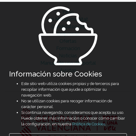
Inicio
La Mancomunitat
Candidatos/as
Empresas
Ofertas
Formación
Noticias
Manual de uso del portal
Ayudas
Información sobre Cookies
Este sitio web utiliza cookies propias y de terceros para
Proyecto subvencionado
recopilar información que ayude a optimizar su
navegación web.
No se utilizan cookies para recoger información de
carácter personal.
Si continúa navegando, consideramos que acepta su uso.
Puede obtener más información o conocer cómo cambiar
la configuración, en nuestra
Política de Cookies
.