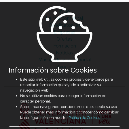
Inicio
La Mancomunitat
Candidatos/as
Empresas
Ofertas
Formación
Noticias
Manual de uso del portal
Ayudas
Información sobre Cookies
Este sitio web utiliza cookies propias y de terceros para
Proyecto subvencionado
recopilar información que ayude a optimizar su
navegación web.
No se utilizan cookies para recoger información de
carácter personal.
Si continúa navegando, consideramos que acepta su uso.
Puede obtener más información o conocer cómo cambiar
la configuración, en nuestra
Política de Cookies
.