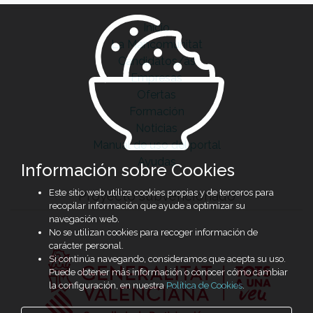
Inicio
La Mancomunitat
Candidatos/as
Empresas
Ofertas
Formación
Noticias
Manual de uso del portal
Ayudas
Información sobre Cookies
Este sitio web utiliza cookies propias y de terceros para
Proyecto subvencionado
recopilar información que ayude a optimizar su
navegación web.
No se utilizan cookies para recoger información de
carácter personal.
Si continúa navegando, consideramos que acepta su uso.
Puede obtener más información o conocer cómo cambiar
la configuración, en nuestra
Política de Cookies
.