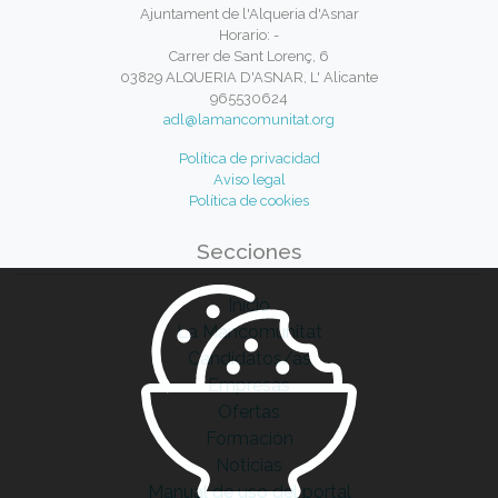
Ajuntament de l'Alqueria d'Asnar
Horario: -
Carrer de Sant Lorenç, 6
03829 ALQUERIA D'ASNAR, L' Alicante
965530624
adl@lamancomunitat.org
Política de privacidad
Aviso legal
Política de cookies
Secciones
Inicio
La Mancomunitat
Candidatos/as
Empresas
Ofertas
Formación
Noticias
Manual de uso del portal