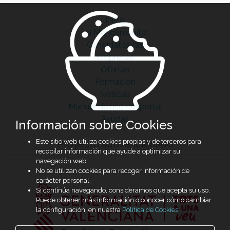
Inicio
La Mancomunitat
Candidatos/as
Empresas
Ofertas
Formación
Noticias
Manual de uso del portal
Ayudas
Información sobre Cookies
Este sitio web utiliza cookies propias y de terceros para
Proyecto subvencionado
recopilar información que ayude a optimizar su
navegación web.
No se utilizan cookies para recoger información de
carácter personal.
Si continúa navegando, consideramos que acepta su uso.
Puede obtener más información o conocer cómo cambiar
la configuración, en nuestra
Política de Cookies
.