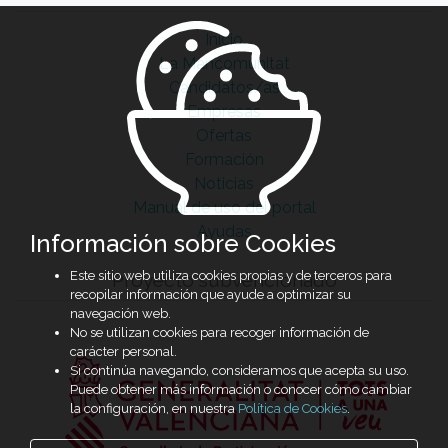
Inicio
La Mancomunitat
Candidatos/as
Empresas
Ofertas
Formación
Noticias
Manual de uso del portal
Ayudas
Información sobre Cookies
Este sitio web utiliza cookies propias y de terceros para
Proyecto subvencionado
recopilar información que ayude a optimizar su
navegación web.
No se utilizan cookies para recoger información de
carácter personal.
Si continúa navegando, consideramos que acepta su uso.
Puede obtener más información o conocer cómo cambiar
la configuración, en nuestra
Política de Cookies
.