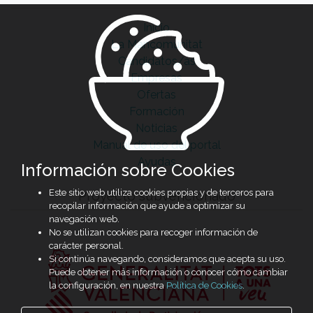
Inicio
La Mancomunitat
Candidatos/as
Empresas
Ofertas
Formación
Noticias
Manual de uso del portal
Ayudas
Información sobre Cookies
Este sitio web utiliza cookies propias y de terceros para
Proyecto subvencionado
recopilar información que ayude a optimizar su
navegación web.
No se utilizan cookies para recoger información de
carácter personal.
Si continúa navegando, consideramos que acepta su uso.
Puede obtener más información o conocer cómo cambiar
la configuración, en nuestra
Política de Cookies
.