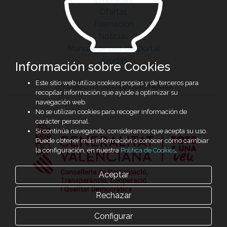
Ofertas
Formación
Noticias
Manual de uso del portal
Ayudas
Información sobre Cookies
Este sitio web utiliza cookies propias y de terceros para
Proyecto subvencionado
recopilar información que ayude a optimizar su
navegación web.
No se utilizan cookies para recoger información de
carácter personal.
Si continúa navegando, consideramos que acepta su uso.
Puede obtener más información o conocer cómo cambiar
la configuración, en nuestra
Política de Cookies
.
Aceptar
Rechazar
Configurar