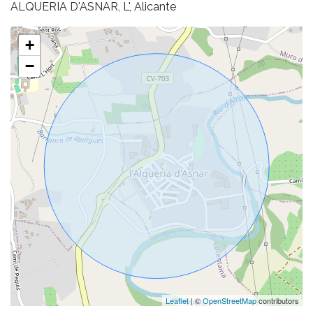
ALQUERIA D'ASNAR, L', Alicante
+
−
Leaflet
| ©
OpenStreetMap
contributors