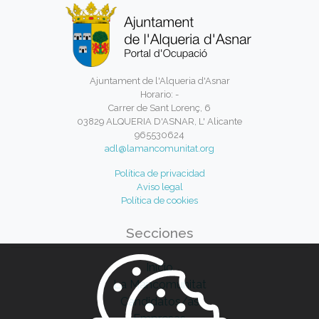
Ajuntament de l'Alqueria d'Asnar
Horario: -
Carrer de Sant Lorenç, 6
03829 ALQUERIA D'ASNAR, L' Alicante
965530624
adl@lamancomunitat.org
Política de privacidad
Aviso legal
Política de cookies
Secciones
Inicio
La Mancomunitat
Candidatos/as
Empresas