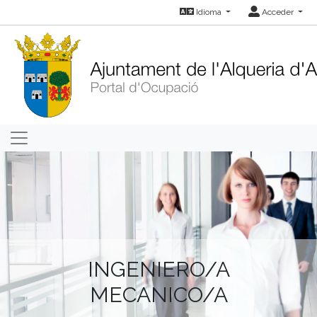
Idioma
Acceder
INGENIERO/A
MECANICO/A