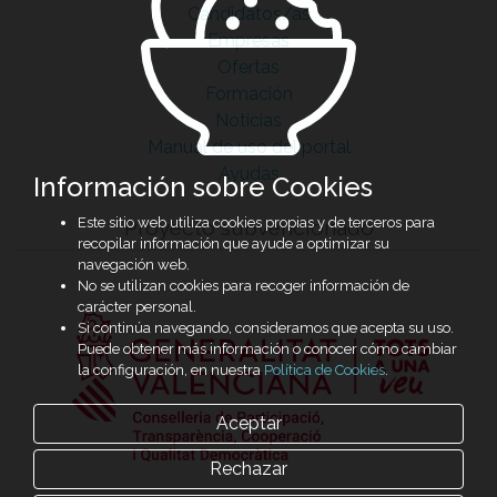
Candidatos/as
Empresas
Ofertas
Formación
Noticias
Manual de uso del portal
Ayudas
Información sobre Cookies
Este sitio web utiliza cookies propias y de terceros para
Proyecto subvencionado
recopilar información que ayude a optimizar su
navegación web.
No se utilizan cookies para recoger información de
carácter personal.
Si continúa navegando, consideramos que acepta su uso.
Puede obtener más información o conocer cómo cambiar
la configuración, en nuestra
Política de Cookies
.
Aceptar
Rechazar