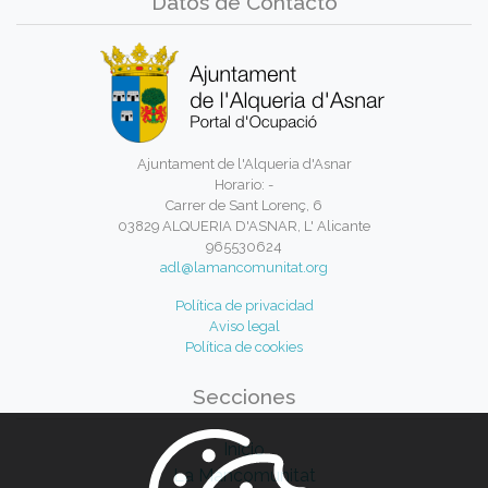
Datos de Contacto
Ajuntament de l'Alqueria d'Asnar
Horario: -
Carrer de Sant Lorenç, 6
03829 ALQUERIA D'ASNAR, L' Alicante
965530624
adl@lamancomunitat.org
Política de privacidad
Aviso legal
Política de cookies
Secciones
Inicio
La Mancomunitat