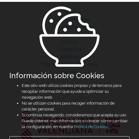
Inicio
La Mancomunitat
Candidatos/as
Empresas
Ofertas
Formación
Noticias
Manual de uso del portal
Ayudas
Información sobre Cookies
Este sitio web utiliza cookies propias y de terceros para
Proyecto subvencionado
recopilar información que ayude a optimizar su
navegación web.
No se utilizan cookies para recoger información de
carácter personal.
Si continúa navegando, consideramos que acepta su uso.
Puede obtener más información o conocer cómo cambiar
la configuración, en nuestra
Política de Cookies
.