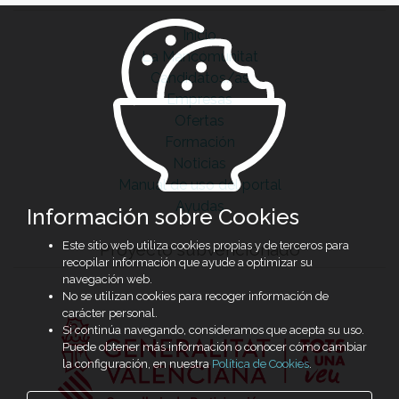
Inicio
La Mancomunitat
Candidatos/as
Empresas
Ofertas
Formación
Noticias
Manual de uso del portal
Ayudas
Información sobre Cookies
Este sitio web utiliza cookies propias y de terceros para
Proyecto subvencionado
recopilar información que ayude a optimizar su
navegación web.
No se utilizan cookies para recoger información de
carácter personal.
Si continúa navegando, consideramos que acepta su uso.
Puede obtener más información o conocer cómo cambiar
la configuración, en nuestra
Política de Cookies
.