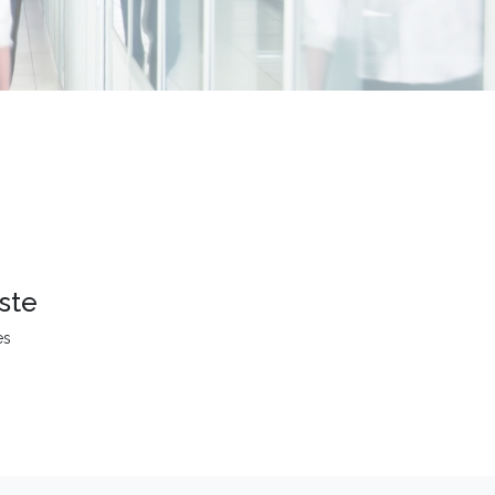
ste
es