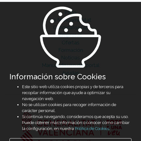
Inicio
La Mancomunitat
Candidatos/as
Empresas
Ofertas
Formación
Noticias
Manual de uso del portal
Ayudas
Información sobre Cookies
Este sitio web utiliza cookies propias y de terceros para
Proyecto subvencionado
recopilar información que ayude a optimizar su
navegación web.
No se utilizan cookies para recoger información de
carácter personal.
Si continúa navegando, consideramos que acepta su uso.
Puede obtener más información o conocer cómo cambiar
la configuración, en nuestra
Política de Cookies
.