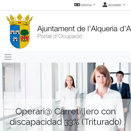
Idioma
Acceder
Operari@ Carretillero con
discapacidad 33% (Triturado)