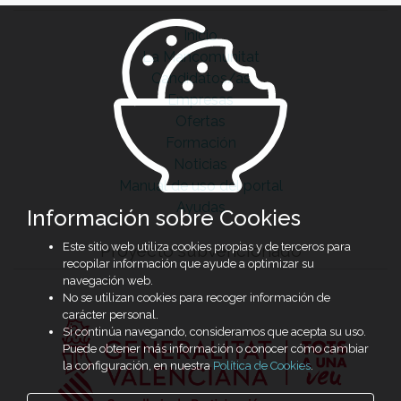
Inicio
La Mancomunitat
Candidatos/as
Empresas
Ofertas
Formación
Noticias
Manual de uso del portal
Ayudas
Información sobre Cookies
Este sitio web utiliza cookies propias y de terceros para
Proyecto subvencionado
recopilar información que ayude a optimizar su
navegación web.
No se utilizan cookies para recoger información de
carácter personal.
Si continúa navegando, consideramos que acepta su uso.
Puede obtener más información o conocer cómo cambiar
la configuración, en nuestra
Política de Cookies
.