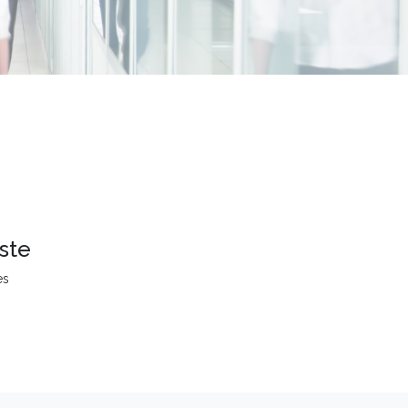
ste
es