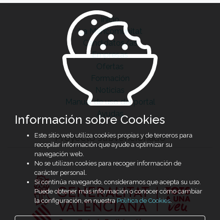
Inicio
La Mancomunitat
Candidatos/as
Empresas
Ofertas
Formación
Noticias
Manual de uso del portal
Ayudas
Información sobre Cookies
Este sitio web utiliza cookies propias y de terceros para
Proyecto subvencionado
recopilar información que ayude a optimizar su
navegación web.
No se utilizan cookies para recoger información de
carácter personal.
Si continúa navegando, consideramos que acepta su uso.
Puede obtener más información o conocer cómo cambiar
la configuración, en nuestra
Política de Cookies
.