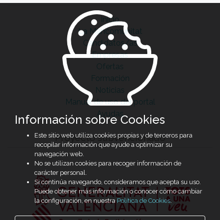
Inicio
La Mancomunitat
Candidatos/as
Empresas
Ofertas
Formación
Noticias
Manual de uso del portal
Ayudas
Información sobre Cookies
Este sitio web utiliza cookies propias y de terceros para
Proyecto subvencionado
recopilar información que ayude a optimizar su
navegación web.
No se utilizan cookies para recoger información de
carácter personal.
Si continúa navegando, consideramos que acepta su uso.
Puede obtener más información o conocer cómo cambiar
la configuración, en nuestra
Política de Cookies
.