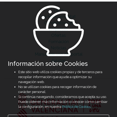
Inicio
La Mancomunitat
Candidatos/as
Empresas
Ofertas
Formación
Noticias
Manual de uso del portal
Ayudas
Información sobre Cookies
Este sitio web utiliza cookies propias y de terceros para
Proyecto subvencionado
recopilar información que ayude a optimizar su
navegación web.
No se utilizan cookies para recoger información de
carácter personal.
Si continúa navegando, consideramos que acepta su uso.
Puede obtener más información o conocer cómo cambiar
la configuración, en nuestra
Política de Cookies
.