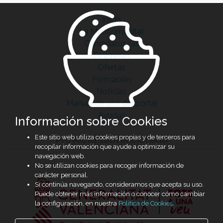
Inicio
La Mancomunitat
Candidatos/as
Empresas
Ofertas
Formación
Noticias
Manual de uso del portal
Ayudas
Información sobre Cookies
Este sitio web utiliza cookies propias y de terceros para
Proyecto subvencionado
recopilar información que ayude a optimizar su
navegación web.
No se utilizan cookies para recoger información de
carácter personal.
Si continúa navegando, consideramos que acepta su uso.
Puede obtener más información o conocer cómo cambiar
la configuración, en nuestra
Política de Cookies
.