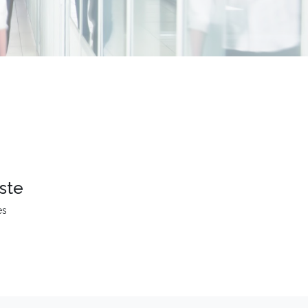
ste
es