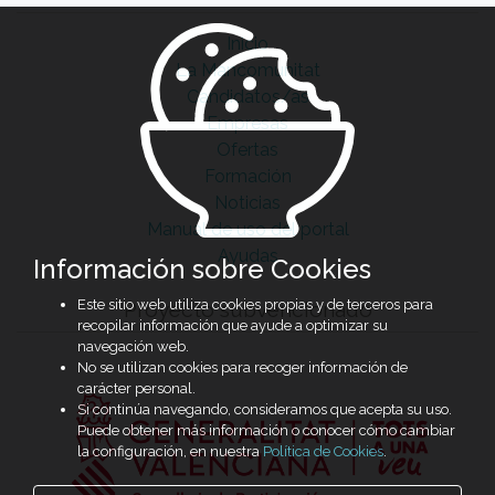
Inicio
La Mancomunitat
Candidatos/as
Empresas
Ofertas
Formación
Noticias
Manual de uso del portal
Ayudas
Información sobre Cookies
Este sitio web utiliza cookies propias y de terceros para
Proyecto subvencionado
recopilar información que ayude a optimizar su
navegación web.
No se utilizan cookies para recoger información de
carácter personal.
Si continúa navegando, consideramos que acepta su uso.
Puede obtener más información o conocer cómo cambiar
la configuración, en nuestra
Política de Cookies
.