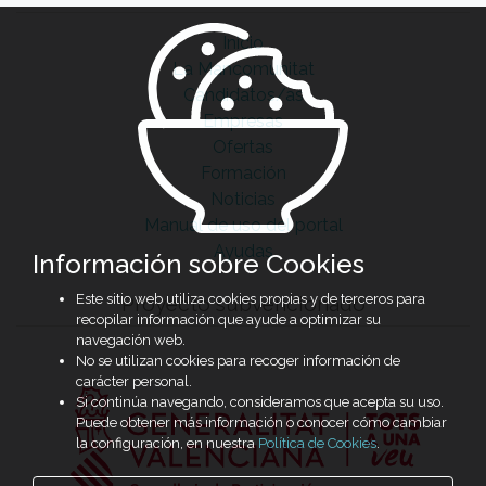
Inicio
La Mancomunitat
Candidatos/as
Empresas
Ofertas
Formación
Noticias
Manual de uso del portal
Ayudas
Información sobre Cookies
Este sitio web utiliza cookies propias y de terceros para
Proyecto subvencionado
recopilar información que ayude a optimizar su
navegación web.
No se utilizan cookies para recoger información de
carácter personal.
Si continúa navegando, consideramos que acepta su uso.
Puede obtener más información o conocer cómo cambiar
la configuración, en nuestra
Política de Cookies
.