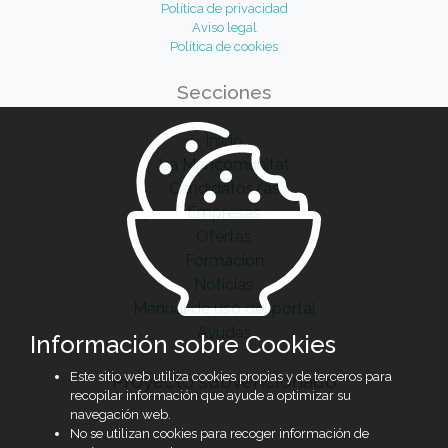
Política de privacidad
Aviso legal
Política de cookies
Secciones
Inicio
La Mancomunitat
Candidatos/as
Empresas
Ofertas
Formación
Noticias
Manual de uso del portal
Ayudas
Información sobre Cookies
Este sitio web utiliza cookies propias y de terceros para
Proyecto subvencionado
recopilar información que ayude a optimizar su
navegación web.
No se utilizan cookies para recoger información de